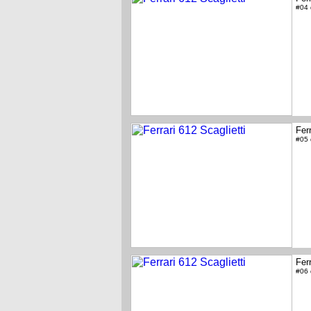
#04
Ferr
#05
Ferr
#06