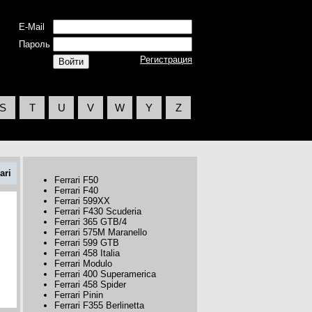
E-Mail
Пароль
Регистрация
S
T
U
V
W
Y
Z
ari
Ferrari F50
Ferrari F40
Ferrari 599XX
Ferrari F430 Scuderia
Ferrari 365 GTB/4
Ferrari 575M Maranello
Ferrari 599 GTB
Ferrari 458 Italia
Ferrari Modulo
Ferrari 400 Superamerica
Ferrari 458 Spider
Ferrari Pinin
Ferrari F355 Berlinetta