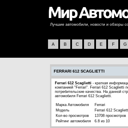
Лучшие автомобили, новости и обзоры со 
A
B
C
D
E
F
G
FERRARI 612 SCAGLIETTI
Ferrari 612 Scaglietti
- краткая информация
компанией "Ferrari". Ferrari 612 Scagliet
потребительские качества. На данной ст
автомобиля Ferrari 612 Scaglietti.
Марка Автомобиля
Ferrari
Модель
Ferrari 612 Scagliett
Кол-во просмотров
13708 просмотров
Рейтинг автомобиля
6.8 из 10