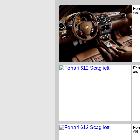
Ferr
#01
Ferr
#02
Ferr
#03