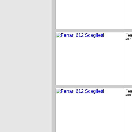
Ferr
#07
Ferr
#08