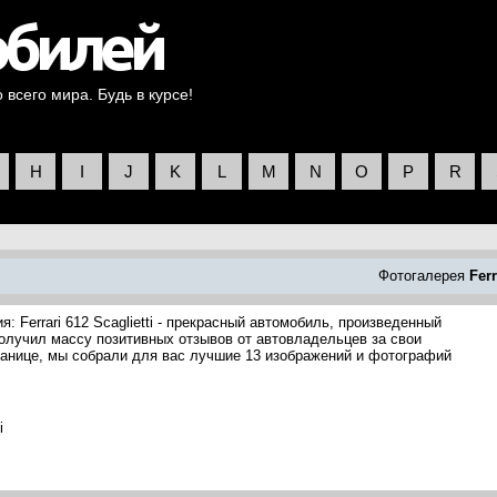
всего мира. Будь в курсе!
H
I
J
K
L
M
N
O
P
R
Фотогалерея
Ferr
: Ferrari 612 Scaglietti - прекрасный автомобиль, произведенный
ti получил массу позитивных отзывов от автовладельцев за свои
ранице, мы собрали для вас лучшие 13 изображений и фотографий
i