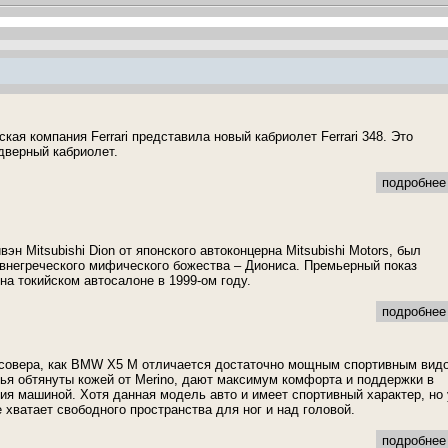
кая компания Ferrari представила новый кабриолет Ferrari 348. Это
дверный кабриолет.
подробнее 
н Mitsubishi Dion от японского автоконцерна Mitsubishi Motors, был
евнегреческого мифического божества – Диониса. Премьерный показ
на токийском автосалоне в 1999-ом году.
подробнее 
ссовера, как BMW X5 M отличается достаточно мощным спортивным вид
нья обтянуты кожей от Merino, дают максимум комфорта и поддержки в
ия машиной. Хотя данная модель авто и имеет спортивный характер, но 
 хватает свободного пространства для ног и над головой.
подробнее 