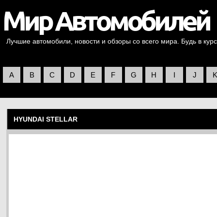
Лучшие автомобили, новости и обзоры со всего мира. Будь в курс
A
B
C
D
E
F
G
H
I
J
HYUNDAI STELLAR