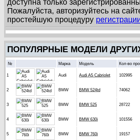
доступна только зарегистрированн
Пожалуйста, авторизуйтесь на сайт
простейшую процедуру
регистраци
ПОПУЛЯРНЫЕ МОДЕЛИ ДРУГИ
№
Марка
Модель
Кол-во пр
1
Audi
Audi A5 Cabriolet
102995
2
BMW
BMW 524td
74062
3
BMW
BMW 525
28722
4
BMW
BMW 630i
101556
5
BMW
BMW 760i
19157