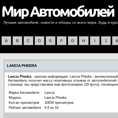
Лучшие автомобили, новости и обзоры со всего мира. Будь в курс
A
B
C
D
E
F
G
H
I
J
LANCIA PHEDRA
Lancia Phedra
- краткая информация: Lancia Phedra - великолепный
Автомобиль получил массу позитивных отзывов от автолюбителей з
странице, мы представляем вам фотогалерею (19 фото), посвящен
Марка Автомобиля
Lancia
Модель
Lancia Phedra
Кол-во просмотров
10934 просмотров
Рейтинг автомобиля
6.8 из 10