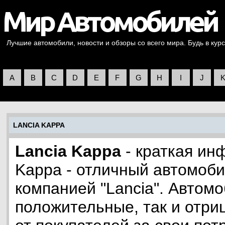
Лучшие автомобили, новости и обзоры со всего мира. Будь в курс
A
B
C
D
E
F
G
H
I
J
LANCIA KAPPA
Lancia Kappa
- краткая ин
Kappa - отличный автомоб
компанией "Lancia". Автомо
положительные, так и отр