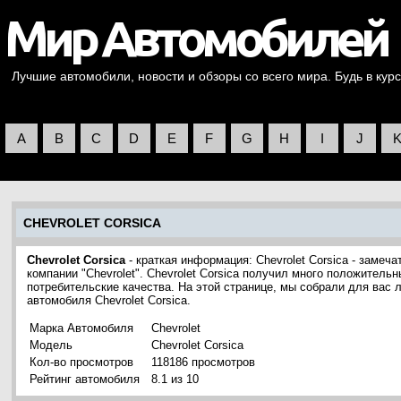
Лучшие автомобили, новости и обзоры со всего мира. Будь в курс
A
B
C
D
E
F
G
H
I
J
CHEVROLET CORSICA
Chevrolet Corsica
- краткая информация: Chevrolet Corsica - заме
компании "Chevrolet". Chevrolet Corsica получил много положитель
потребительские качества. На этой странице, мы собрали для вас
автомобиля Chevrolet Corsica.
Марка Автомобиля
Chevrolet
Модель
Chevrolet Corsica
Кол-во просмотров
118186 просмотров
Рейтинг автомобиля
8.1 из 10