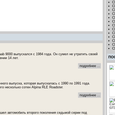
C
C
C
C
C
C
C
C
C
C
Ch
C
C
ab 9000 выпускался с 1984 года. Он сумел не утратить своей
ПО
ении 14 лет.
подробнее ...
ного выпуска, которая выпускалась с 1990 по 1991 года.
о несколько сотен Alpina RLE Roadster.
подробнее ...
ышел автомобиль второго поколения седьмой серии под