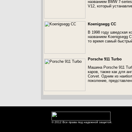
названием BMW 7-serie
V12, который устанавл
Koenigsegg CC
В 1998 году шведская к
названием Koenigsegg C
то время самый быстрый
Porsche 911 Turbo
Машина Porsche 911 Tur
каров, также как для ан
Corvet. Одним из наибо
поколение, представлен
© 2012 Все права под надежной защитой.