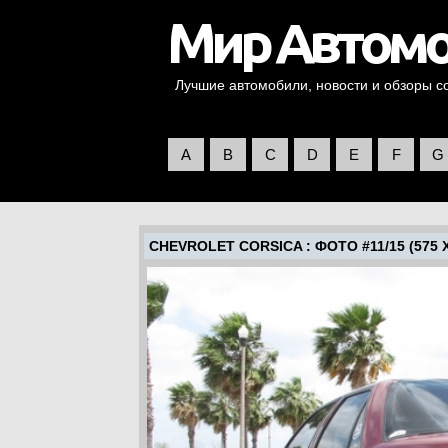
Лучшие автомобили, новости и обзоры со 
A
B
C
D
E
F
G
CHEVROLET CORSICA
: ФОТО #11/15 (575 X