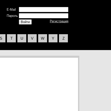
E-Mail
Пароль
Регистрация
S
T
U
V
W
Y
Z