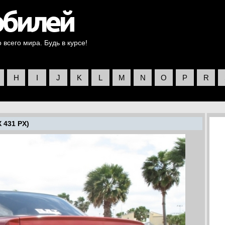
всего мира. Будь в курсе!
H
I
J
K
L
M
N
O
P
R
 431 PX)