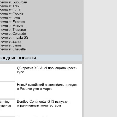
hevrolet Suburban
hevrolet Trax
hevrolet C-10
hevrolet Corvair
hevrolet Lova
hevrolet Express
hevrolet Monza
hevrolet Traverse
hevrolet Colorado
hevrolet Impala SS
evrolet Zafira
hevrolet Lanos
hevrolet Chevelle
CЛЕДНИЕ НОВОСТИ
Q6 против X6: Audi пообещала кросс-
купе
Новый китайский автомобиль приедет
в Россию уже в марте
Bentley Continental GT3 выпустят
ограниченным количеством