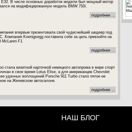
s E32. В числе основных доработок модели был мощный мотор
ивался на модифицированную модель BMW 750i.
подробнее ...
омпания впервые презентовала свой чудеснейший шедевр под
C. Компания Koenigsegg поставила себе за цель превзойти на
 McLaren F1.
подробнее ...
bo стала визитной карточкой немецкого автопрома в мире спорт
гличан в свое время Lotus Elise, а для американцев Chevrolet
лее удачных воплощений Porsche 911 Turbo стало пятое ее
ное на Женевском автосалоне.
подробнее ...
НАШ БЛОГ