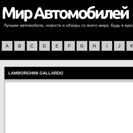
Лучшие автомобили, новости и обзоры со всего мира. Будь в курс
A
B
C
D
E
F
G
H
I
J
LAMBORGHINI GALLARDO