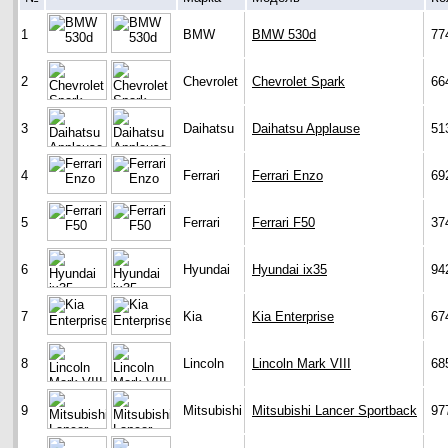
1
BMW
BMW 530d
77
2
Chevrolet
Chevrolet Spark
66
3
Daihatsu
Daihatsu Applause
51
4
Ferrari
Ferrari Enzo
69
5
Ferrari
Ferrari F50
37
6
Hyundai
Hyundai ix35
94
7
Kia
Kia Enterprise
67
8
Lincoln
Lincoln Mark VIII
68
9
Mitsubishi
Mitsubishi Lancer Sportback
97