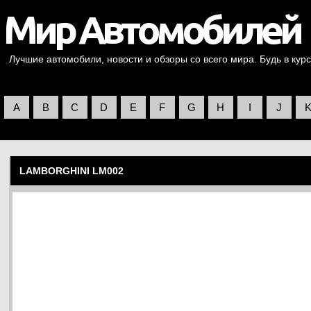
Лучшие автомобили, новости и обзоры со всего мира. Будь в курс
A
B
C
D
E
F
G
H
I
J
LAMBORGHINI LM002