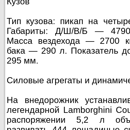
Кузов
Тип кузова: пикап на четыр
Габариты: Д/Ш/В/Б — 4790/
Масса вездехода — 2700 кг
бака — 290 л. Показатель д
295 мм.
Силовые агрегаты и динамиче
На внедорожник устанавли
легендарной Lamborghini Co
распоряжении 5,2 л объ
развивать 444 лошадиные с