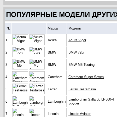
ПОПУЛЯРНЫЕ МОДЕЛИ ДРУГИ
№
Марка
Модель
1
Acura
Acura Vigor
2
BMW
BMW 728i
3
BMW
BMW M5 Touring
4
Caterham
Caterham Super Seven
5
Ferrari
Ferrari Testarossa
Lamborghini Gallardo LP560-4
6
Lamborghini
Spyder
7
Lincoln
Lincoln Aviator