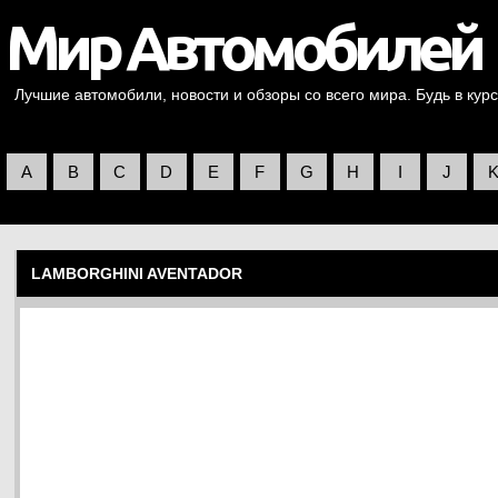
Лучшие автомобили, новости и обзоры со всего мира. Будь в курс
A
B
C
D
E
F
G
H
I
J
LAMBORGHINI AVENTADOR