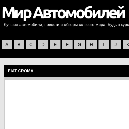
Лучшие автомобили, новости и обзоры со всего мира. Будь в курс
A
B
C
D
E
F
G
H
I
J
FIAT CROMA