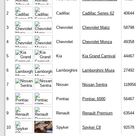
2
Cadillac
Cadillac Series 62
40644
3
Chevrolet
Chevrolet Matiz
58798
4
Chevrolet
Chevrolet Monza
49358
5
Kia
Kia Grand Carnival
44467
6
Lamborghini
Lamborghini Miura
27492
7
Nissan
Nissan Sentra
118956
8
Pontiac
Pontiac 6000
56467
9
Renault
Renault Premium
63544
10
Spyker
Spyker C8
92578