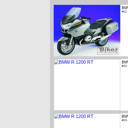
BM
#01
BM
#02
BM
#03