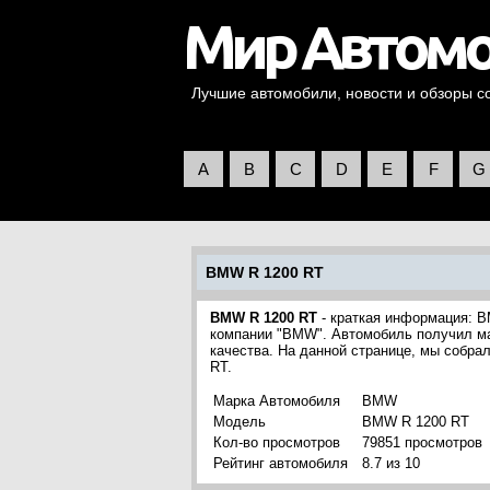
Лучшие автомобили, новости и обзоры со 
A
B
C
D
E
F
G
BMW R 1200 RT
BMW R 1200 RT
- краткая информация: B
компании "BMW". Автомобиль получил ма
качества. На данной странице, мы собр
RT.
Марка Автомобиля
BMW
Модель
BMW R 1200 RT
Кол-во просмотров
79851 просмотров
Рейтинг автомобиля
8.7 из 10