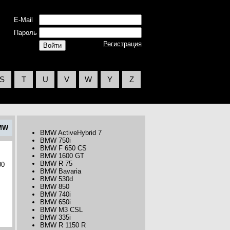
E-Mail
Пароль
Регистрация
S
T
U
V
W
Y
Z
MW
BMW ActiveHybrid 7
BMW 750i
BMW F 650 CS
BMW 1600 GT
BMW R 75
00
BMW Bavaria
BMW 530d
BMW 850
BMW 740i
BMW 650i
BMW M3 CSL
BMW 335i
BMW R 1150 R