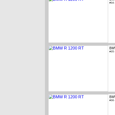
#04
BM
#05
BM
#06