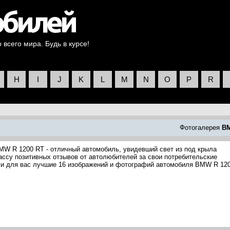
всего мира. Будь в курсе!
H
I
J
K
L
M
N
O
P
R
Фотогалерея
B
MW R 1200 RT - отличный автомобиль, увидевший свет из под крыла
ссу позитивных отзывов от автолюбителей за свои потребительские
али для вас лучшие 16 изображений и фотографий автомобиля BMW R 12