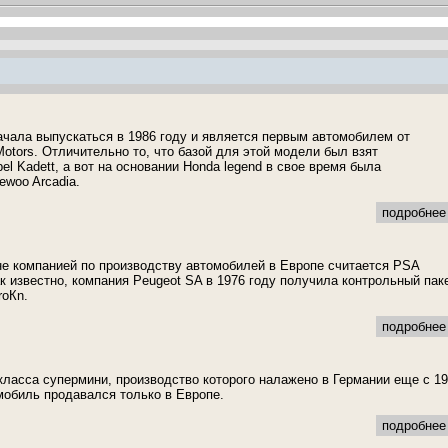
чала выпускаться в 1986 году и является первым автомобилем от
otors. Отличительно то, что базой для этой модели был взят
l Kadett, а вот на основании Honda legend в свое время была
ewoo Arcadia.
подробнее 
е компанией по производству автомобилей в Европе считается PSA
ак известно, компания Peugeot SA в 1976 году получила контрольный пак
roКn.
подробнее 
о класса супермини, производство которого налажено в Германии еще с 1
мобиль продавался только в Европе.
подробнее 