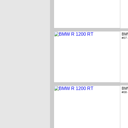
BM
#07
BM
#08