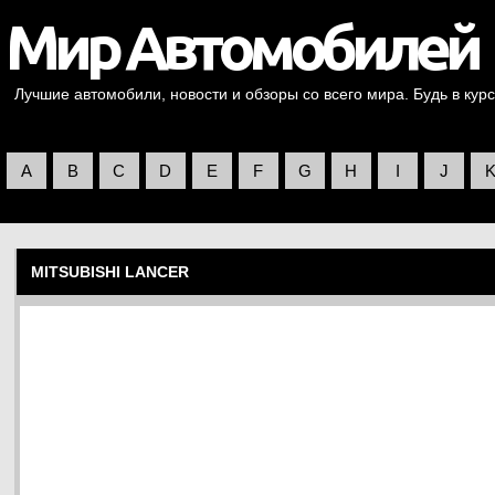
Лучшие автомобили, новости и обзоры со всего мира. Будь в курс
A
B
C
D
E
F
G
H
I
J
MITSUBISHI LANCER