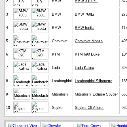
2
BMW
BMW 3.0 CSL
87
3
BMW
BMW 760Li
27
4
BMW
BMW Isetta
11
5
Chevrolet
Chevrolet Monza
49
6
KTM
KTM 690 Duke
10
7
Lada
Lada Kalina
89
8
Lamborghini
Lamborghini Silhouette
18
9
Mitsubishi
Mitsubishi Eclipse Spyder
55
10
Spyker
Spyker C8 Aileron
98