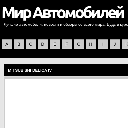
Лучшие автомобили, новости и обзоры со всего мира. Будь в курс
A
B
C
D
E
F
G
H
I
J
MITSUBISHI DELICA IV