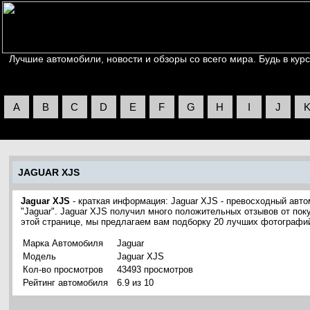
Лучшие автомобили, новости и обзоры со всего мира. Будь в курс
A
B
C
D
E
F
G
H
I
J
JAGUAR XJS
Jaguar XJS
- краткая информация: Jaguar XJS - превосходный авт
"Jaguar". Jaguar XJS получил много положительных отзывов от пок
этой странице, мы предлагаем вам подборку 20 лучших фотографи
Марка Автомобиля
Jaguar
Модель
Jaguar XJS
Кол-во просмотров
43493 просмотров
Рейтинг автомобиля
6.9 из 10