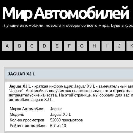
Лучшие автомобили, новости и обзоры со всего мира. Будь в курс
A
B
C
D
E
F
G
H
I
J
JAGUAR XJ L
Jaguar XJ L
- краткая информация: Jaguar XJ L - замечательный а
"Jaguar". Автомобиль получил как положительные, так и отрицател
потребительские качества. На этой странице, мы собрали для вас
автомобиля Jaguar XJ L.
Марка Автомобиля
Jaguar
Модель
Jaguar XJ L
Кол-во просмотров
52060 просмотров
Рейтинг автомобиля
6.7 из 10