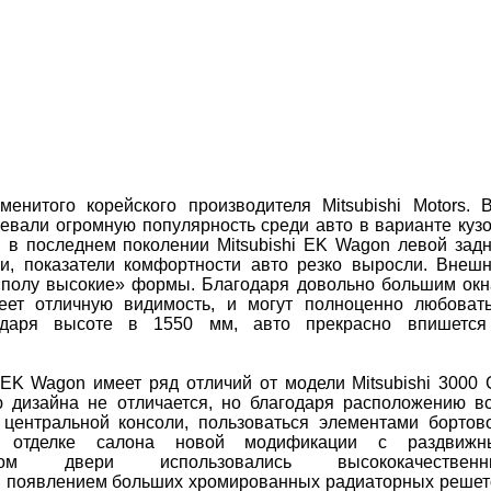
нитого корейского производителя Mitsubishi Motors. 
евали огромную популярность среди авто в варианте куз
 в последнем поколении Mitsubishi EK Wagon левой зад
и, показатели комфортности авто резко выросли. Внеш
 «полу высокие» формы. Благодаря довольно большим ок
еет отличную видимость, и могут полноценно любоват
одаря высоте в 1550 мм, авто прекрасно впишется
 EK Wagon имеет ряд отличий от модели Mitsubishi 3000 
 дизайна не отличается, но благодаря расположению в
центральной консоли, пользоваться элементами бортов
В отделке салона новой модификации с раздвижн
мом двери использовались высококачественн
 появлением больших хромированных радиаторных решет