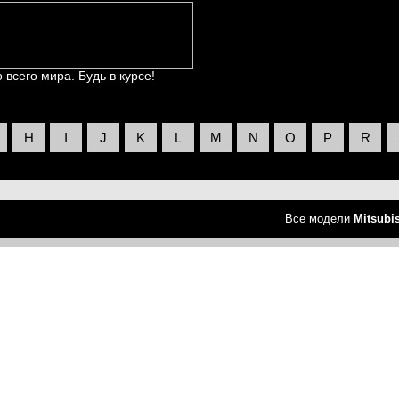
всего мира. Будь в курсе!
H
I
J
K
L
M
N
O
P
R
Все модели
Mitsubi