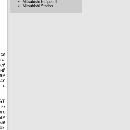
Mitsubishi Eclipse II
Mitsubishi Starion
Все
ова
ней
ний
нам
ься
 в
GT.
сех
ого
ым
ые
ок,