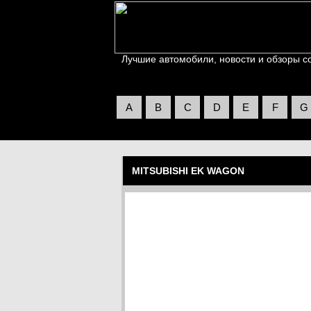
Лучшие автомобили, новости и обзоры со 
A
B
C
D
E
F
G
MITSUBISHI EK WAGON