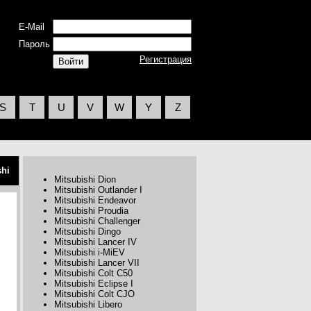
E-Mail
Пароль
Регистрация
S
T
U
V
W
Y
Z
shi
Mitsubishi Dion
Mitsubishi Outlander I
Mitsubishi Endeavor
Mitsubishi Proudia
Mitsubishi Challenger
Mitsubishi Dingo
Mitsubishi Lancer IV
Mitsubishi i-MiEV
Mitsubishi Lancer VII
Mitsubishi Colt C50
Mitsubishi Eclipse I
Mitsubishi Colt CJO
Mitsubishi Libero