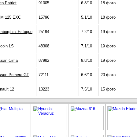
ep Patriot
91005
6.8/10
18 фото
M 125 EXC
15796
5.1/10
18 фото
mborghini Estoque
25194
7.2/10
19 фото
ncoln LS
48308
7.1/10
19 фото
ssan Cima
87982
9.8/10
19 фото
ssan Primera GT
72111
6.6/10
20 фото
nault 12
13223
7.5/10
15 фото