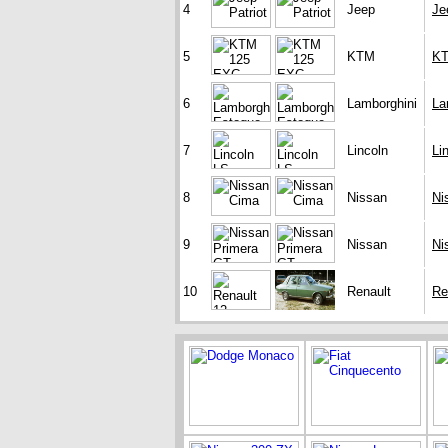
4
Jeep
Je
5
KTM
KT
6
Lamborghini
La
7
Lincoln
Li
8
Nissan
Ni
9
Nissan
Ni
10
Renault
Re