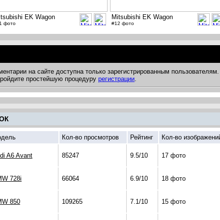
itsubishi EK Wagon
Mitsubishi EK Wagon
1 фото
#12 фото
ментарии на сайте доступна только зарегистрированным пользователям.
 пройдите простейшую процедуру
регистрации
.
ОК
дель
Кол-во просмотров
Рейтинг
Кол-во изображени
di A6 Avant
85247
9.5/10
17 фото
W 728i
66064
6.9/10
18 фото
MW 850
109265
7.1/10
15 фото