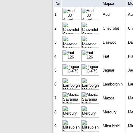
№
Марка
Мо
1
Audi
Au
2
Chevrolet
Ch
3
Daewoo
Da
4
Fiat
Fi
5
Jaguar
Ja
6
Lamborghini
La
7
Mazda
Ma
8
Mercury
Me
9
Mitsubishi
Mi