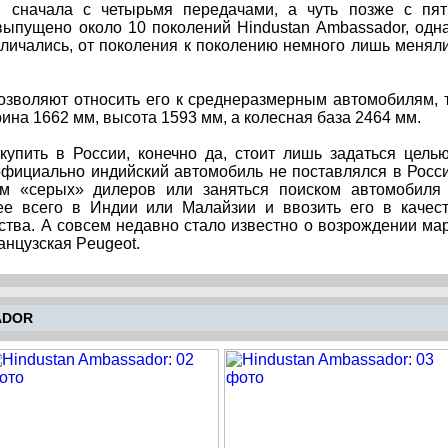
, сначала с четырьмя передачами, а чуть позже с пя
выпущено около 10 поколений Hindustan Ambassador, одн
тличались, от поколения к поколению немного лишь менял
озволяют относить его к среднеразмерным автомобилям, 
ина 1662 мм, высота 1593 мм, а колесная база 2464 мм.
купить в России, конечно да, стоит лишь задаться цель
 официально индийский автомобиль не поставлялся в Росс
гам «серых» дилеров или заняться поиском автомобиля
ее всего в Индии или Малайзии и ввозить его в качес
ства. А совсем недавно стало известно о возрождении ма
анцузская Peugeot.
ADOR