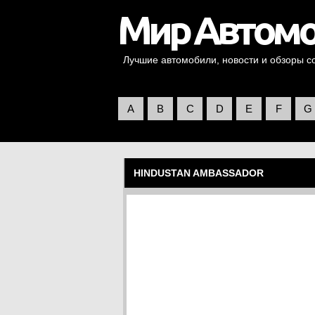
Лучшие автомобили, новости и обзоры со 
A
B
C
D
E
F
G
HINDUSTAN AMBASSADOR