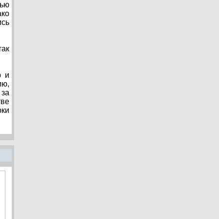
тью
ако
ись
так
ю и
ию,
 за
тве
рки