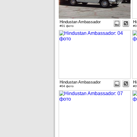
Hindustan Ambassador
H
#01 фото
#0
Hindustan Ambassador
H
#04 фото
#0