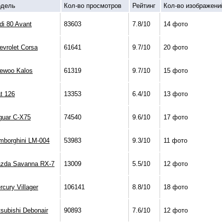
дель
Кол-во просмотров
Рейтинг
Кол-во изображени
di 80 Avant
83603
7.8/10
14 фото
evrolet Corsa
61641
9.7/10
20 фото
ewoo Kalos
61319
9.7/10
15 фото
at 126
13353
6.4/10
13 фото
guar C-X75
74540
9.6/10
17 фото
mborghini LM-004
53983
9.3/10
11 фото
zda Savanna RX-7
13009
5.5/10
12 фото
rcury Villager
106141
8.8/10
18 фото
tsubishi Debonair
90893
7.6/10
12 фото