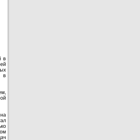
й в
оей
ных
и в
ем,
шой
 на
тал
ько
мом
дач