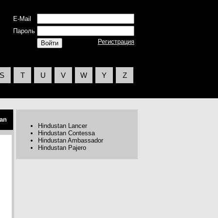
E-Mail
Пароль
Регистрация
S
T
U
V
W
Y
Z
an
Hindustan Lancer
Hindustan Contessa
Hindustan Ambassador
Hindustan Pajero