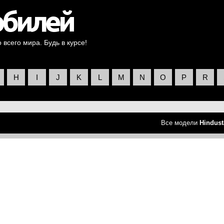
всего мира. Будь в курсе!
H
I
J
K
L
M
N
O
P
R
Все модели
Hindust