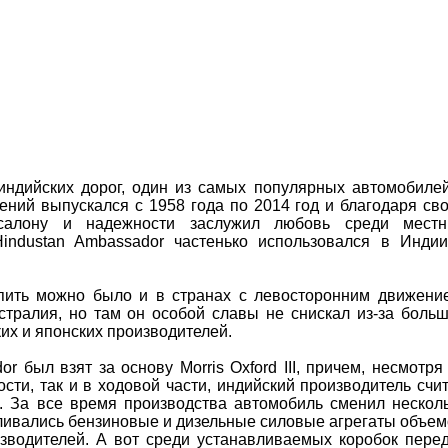
 индийских дорог, один из самых популярных автомобиле
ений выпускался с 1958 года по 2014 год и благодаря св
 салону и надежности заслужил любовь среди мест
Hindustan Ambassador частенько использовался в Инди
упить можно было и в странах с левосторонним движени
стралия, но там он особой славы не снискал из-за боль
их и японских производителей.
r был взят за основу Morris Oxford III, причем, несмотря
сти, так и в ходовой части, индийский производитель счи
й. За все время производства автомобиль сменил нескол
вливались бензиновые и дизельные силовые агрегаты объе
изводителей. А вот среди устанавливаемых коробок пере