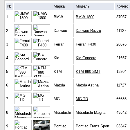
№
Марка
Модель
Кол-во
1
BMW
BMW 1800
87057
2
Daewoo
Daewoo Rezzo
41127
3
Ferrari
Ferrari F430
28676
4
Kia
Kia Concord
21667
5
KTM
KTM 990 SMT
13204
6
Mazda
Mazda Astina
11727
7
MG
MG TD
66656
8
Mitsubishi
Mitsubishi Magna
49542
9
Pontiac
Pontiac Trans Sport
63347