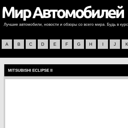
Лучшие автомобили, новости и обзоры со всего мира. Будь в курс
A
B
C
D
E
F
G
H
I
J
MITSUBISHI ECLIPSE II