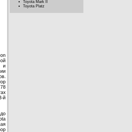
Toyota Mark II
Toyota Platz
ion
ной
м и
сии
ов.
тор
178
тах
3-й
 до
ota
рая
бор