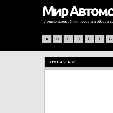
Лучшие автомобили, новости и обзоры со 
A
B
C
D
E
F
G
TOYOTA VERSO