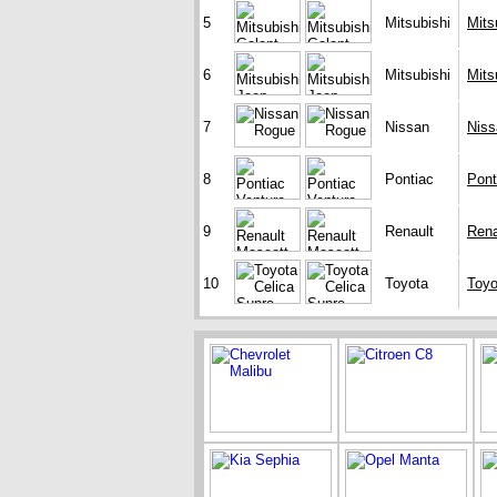
5
Mitsubishi
Mits
6
Mitsubishi
Mits
7
Nissan
Niss
8
Pontiac
Pont
9
Renault
Rena
10
Toyota
Toyo