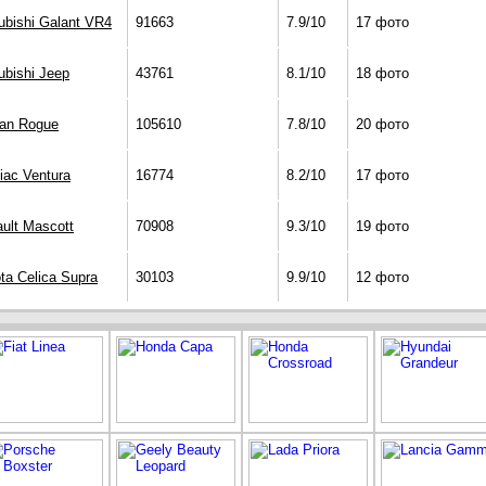
ubishi Galant VR4
91663
7.9/10
17 фото
ubishi Jeep
43761
8.1/10
18 фото
an Rogue
105610
7.8/10
20 фото
iac Ventura
16774
8.2/10
17 фото
ult Mascott
70908
9.3/10
19 фото
ta Celica Supra
30103
9.9/10
12 фото