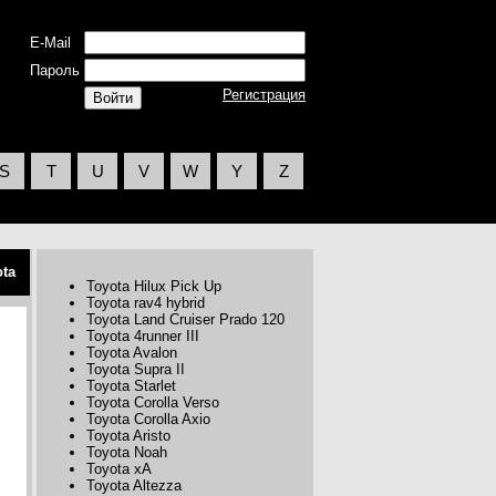
E-Mail
Пароль
Регистрация
S
T
U
V
W
Y
Z
ota
Toyota Hilux Pick Up
Toyota rav4 hybrid
Toyota Land Cruiser Prado 120
Toyota 4runner III
Toyota Avalon
Toyota Supra II
Toyota Starlet
Toyota Corolla Verso
Toyota Corolla Axio
Toyota Aristo
Toyota Noah
Toyota xA
Toyota Altezza