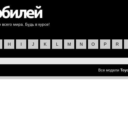
всего мира. Будь в курсе!
H
I
J
K
L
M
N
O
P
R
Все модели
Toy