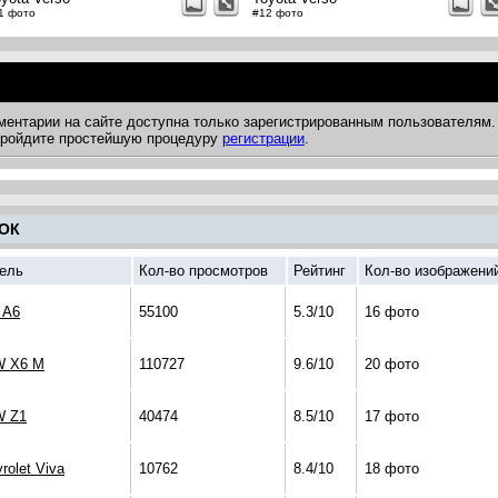
1 фото
#12 фото
ментарии на сайте доступна только зарегистрированным пользователям.
 пройдите простейшую процедуру
регистрации
.
ОК
ель
Кол-во просмотров
Рейтинг
Кол-во изображени
 A6
55100
5.3/10
16 фото
 X6 M
110727
9.6/10
20 фото
 Z1
40474
8.5/10
17 фото
rolet Viva
10762
8.4/10
18 фото