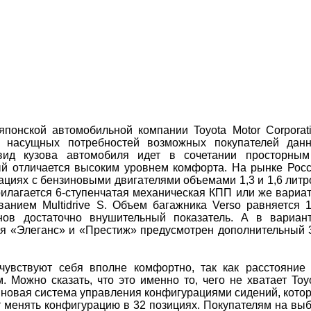
японской автомобильной компании Toyota Motor Corporat
а насущных потребностей возможных покупателей дан
ид кузова автомобиля идет в сочетании просторны
й отличается высоким уровнем комфорта. На рынке Рос
циях с бензиновыми двигателями объемами 1,3 и 1,6 литр
рилагается 6-ступенчатая механическая КПП или же вариа
нием Multidrive S. Объем багажника Verso равняется 
нов достаточно внушительный показатель. А в вариан
ся «Элеганс» и «Престиж» предусмотрен дополнительный 
чувствуют себя вполне комфортно, так как расстояние
 Можно сказать, что это именно то, чего не хватает Toy
а новая система управления конфигурациями сидений, кото
т менять конфигурацию в 32 позициях. Покупателям на вы