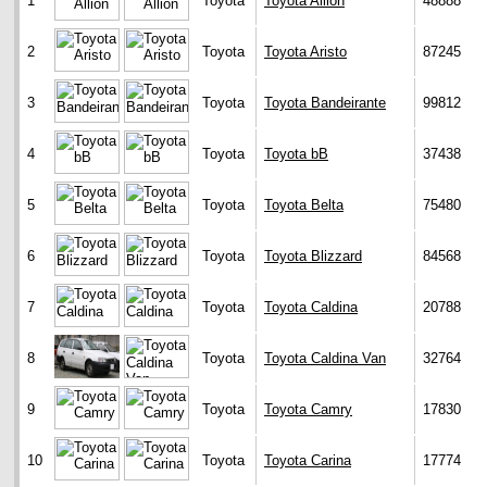
1
Toyota
Toyota Allion
48888
2
Toyota
Toyota Aristo
87245
3
Toyota
Toyota Bandeirante
99812
4
Toyota
Toyota bB
37438
5
Toyota
Toyota Belta
75480
6
Toyota
Toyota Blizzard
84568
7
Toyota
Toyota Caldina
20788
8
Toyota
Toyota Caldina Van
32764
9
Toyota
Toyota Camry
17830
10
Toyota
Toyota Carina
17774