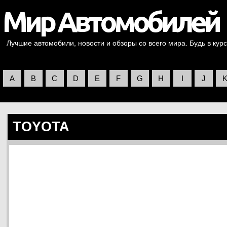
Лучшие автомобили, новости и обзоры со всего мира. Будь в курс
A
B
C
D
E
F
G
H
I
J
TOYOTA