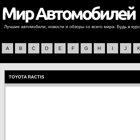
Лучшие автомобили, новости и обзоры со всего мира. Будь в курс
A
B
C
D
E
F
G
H
I
J
TOYOTA RACTIS