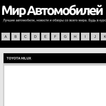
Лучшие автомобили, новости и обзоры со всего мира. Будь в курс
A
B
C
D
E
F
G
H
I
J
TOYOTA HILUX