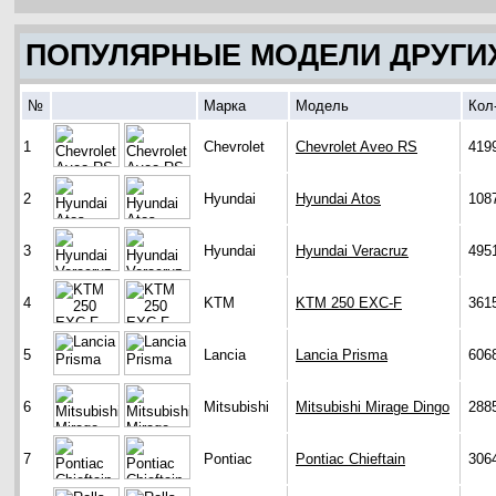
ПОПУЛЯРНЫЕ МОДЕЛИ ДРУГИ
№
Марка
Модель
Кол
1
Chevrolet
Chevrolet Aveo RS
419
2
Hyundai
Hyundai Atos
108
3
Hyundai
Hyundai Veracruz
495
4
KTM
KTM 250 EXC-F
361
5
Lancia
Lancia Prisma
606
6
Mitsubishi
Mitsubishi Mirage Dingo
288
7
Pontiac
Pontiac Chieftain
306