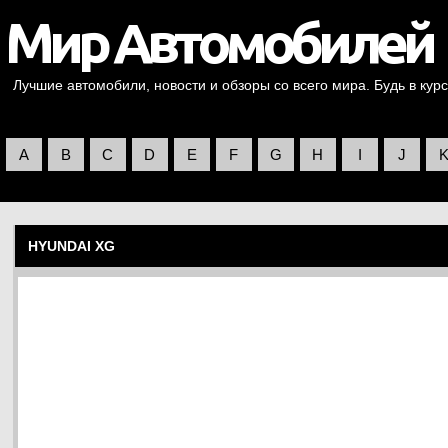
Лучшие автомобили, новости и обзоры со всего мира. Будь в курс
A
B
C
D
E
F
G
H
I
J
HYUNDAI XG