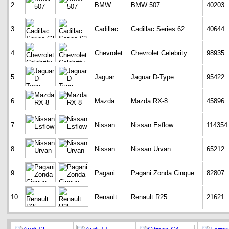
2
BMW
BMW 507
40203
3
Cadillac
Cadillac Series 62
40644
4
Chevrolet
Chevrolet Celebrity
98935
5
Jaguar
Jaguar D-Type
95422
6
Mazda
Mazda RX-8
45896
7
Nissan
Nissan Esflow
114354
8
Nissan
Nissan Urvan
65212
9
Pagani
Pagani Zonda Cinque
82807
10
Renault
Renault R25
21621