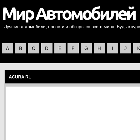
Лучшие автомобили, новости и обзоры со всего мира. Будь в курс
A
B
C
D
E
F
G
H
I
J
ACURA RL