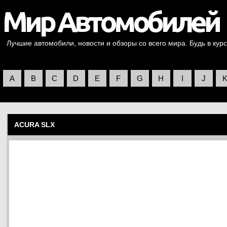
Лучшие автомобили, новости и обзоры со всего мира. Будь в курс
A
B
C
D
E
F
G
H
I
J
ACURA SLX