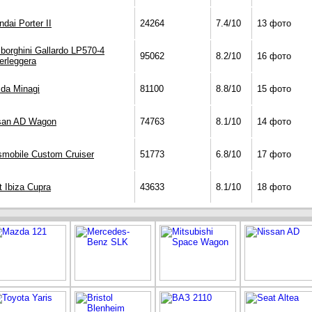
dai Porter II
24264
7.4/10
13 фото
borghini Gallardo LP570-4
95062
8.2/10
16 фото
erleggera
da Minagi
81100
8.8/10
15 фото
san AD Wagon
74763
8.1/10
14 фото
smobile Custom Cruiser
51773
6.8/10
17 фото
t Ibiza Cupra
43633
8.1/10
18 фото