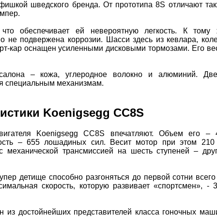
 фишкой шведского бренда. От прототипа 8S отличают та
мпер.
 что обеспечивает ей невероятную легкость. К тому
о не подвержена коррозии. Шасси здесь из кевлара, кол
орт-кар оснащен усиленными дисковыми тормозами. Его ве
салона – кожа, углеродное волокно и алюминий. Дв
ря специальным механизмам.
ристики Koenigsegg CC8S
вигателя Koenigsegg CC8S впечатляют. Объем его – 
ость – 655 лошадиных сил. Весит мотор при этом 210 
 с механической трансмиссией на шесть ступеней – дру
супер детище способно разгоняться до первой сотни всего
симальная скорость, которую развивает «спортсмен», - 
 из достойнейших представителей класса гоночных маш