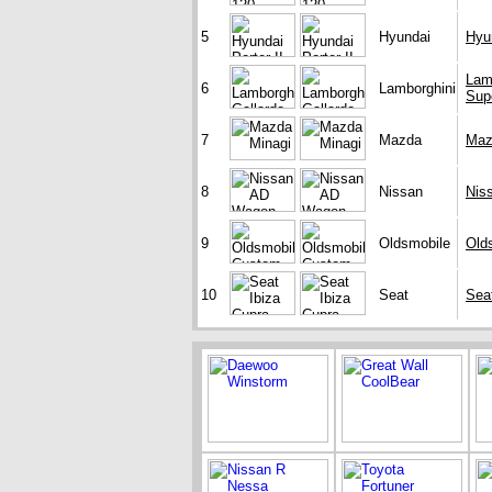
5
Hyundai
Hyun
Lam
6
Lamborghini
Sup
7
Mazda
Maz
8
Nissan
Nis
9
Oldsmobile
Old
10
Seat
Sea