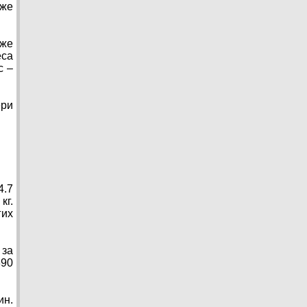
кже
 же
еса
с –
ери
4.7
кг.
гих
 за
390
ин.