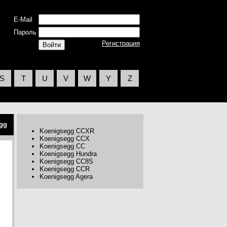
E-Mail
Пароль
Регистрация
S
T
U
V
W
Y
Z
gg
Koenigsegg CCXR
Koenigsegg CCX
Koenigsegg CC
Koenigsegg Hundra
Koenigsegg CC8S
Koenigsegg CCR
Koenigsegg Agera