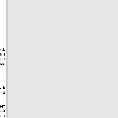
и,
ими
дов
ных
, а
 на
еет
ной
, а