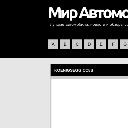
Лучшие автомобили, новости и обзоры со 
A
B
C
D
E
F
G
KOENIGSEGG CC8S