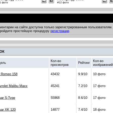
1 фото
#12 фото
ментарии на сайте доступна только зарегистрированным пользователям.
 пройдите простейшую процедуру
регистрации
.
ОК
Кол-во
Кол-во
ель
Рейтинг
просмотров
изображений
a Romeo 158
43432
9.9/10
10 фото
vrolet Malibu Maxx
45241
7.2/10
17 фото
uar S-Type
55968
8.6/10
17 фото
uar XK 120
14877
7.4/10
18 фото