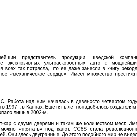
ейший представитель продукции шведской компани
ке эксклюзивных ультраскоростных авто с мощнейш
я всех так потрясла, что ее даже занесли в книгу рекор
ное «механическое сердце». Имеет множество престиж
С. Работа над ним началась в девяносто четвертом году
в 1997 г. в Каннах. Еще пять лет понадобилось создателям
опало лишь в 2002-м.
т-кар с двумя дверями и таким же количеством мест. Им
 можно «прятать» под капот. CC8S стала революцион
й. Они здесь двугранные. До этого подобного мир не видел