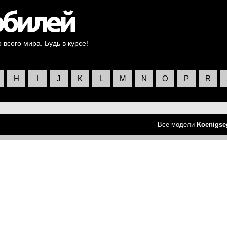
всего мира. Будь в курсе!
H
I
J
K
L
M
N
O
P
R
Все модели
Koenigse