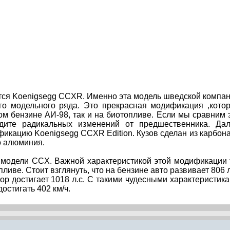
ся Koenigsegg CCXR. Именно эта модель шведской компа
о модельного ряда. Это прекрасная модификация ,кото
ом бензине АИ-98, так и на биотопливе. Если мы сравним 
дите радикальных изменений от предшественника. Да
кацию Koenigsegg CCXR Edition. Кузов сделан из карбона
о алюминия.
у модели CCX. Важной характеристикой этой модификации 
ливе. Стоит взглянуть, что на бензине авто развивает 806 л
р достигает 1018 л.с. С такими чудесными характеристик
остигать 402 км/ч.