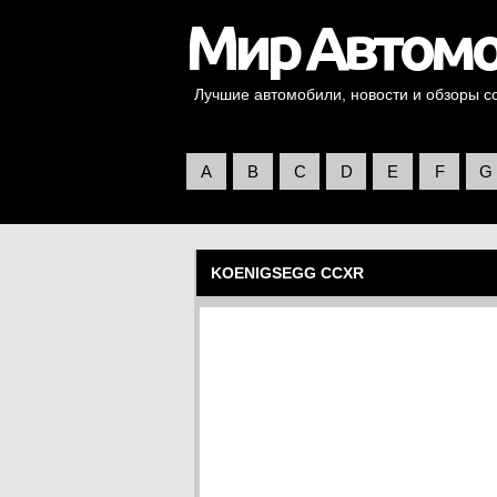
Лучшие автомобили, новости и обзоры со 
A
B
C
D
E
F
G
KOENIGSEGG CCXR