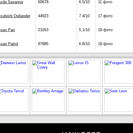
zda Savanna
60678
6.5/10
11 фото
tsubishi Outlander
44923
7.4/10
17 фото
ssan Pao
23263
5.1/10
18 фото
ssan Patrol
87985
6.8/10
18 фото