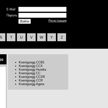
E-Mail
Пароль
Регистрация
S
T
U
V
W
Y
Z
gg
Koenigsegg CC8S
Koenigsegg CCX
Koenigsegg Hundra
Koenigsegg CC
Koenigsegg CCXR
Koenigsegg CCR
Koenigsegg Agera