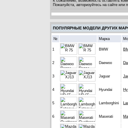
К сожалению, возможность оставлять ком
Пожалуйста, авторизуйтесь на сайте или
ПОПУЛЯРНЫЕ МОДЕЛИ ДРУГИХ МАР
№
Марка
Мо
1
BMW
BM
2
Daewoo
Da
3
Jaguar
Ja
4
Hyundai
Hy
5
Lamborghini
La
6
Maserati
Ma