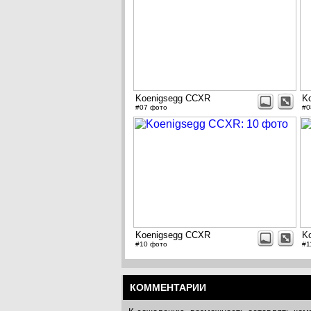
Koenigsegg CCXR
K
#07 фото
#0
Koenigsegg CCXR
K
#10 фото
#1
КОММЕНТАРИИ