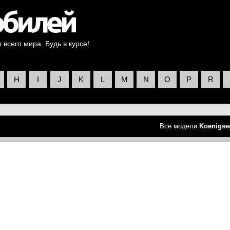
всего мира. Будь в курсе!
H
I
J
K
L
M
N
O
P
R
Все модели
Koenigse