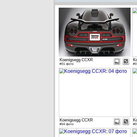
Koenigsegg CCXR
K
#01 фото
#0
Koenigsegg CCXR
K
#04 фото
#0