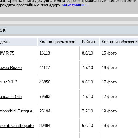
ментарии на сайте доступна только зарегистрированным пользователям.
 пройдите простейшую процедуру
регистрации
.
ОК
дель
Кол-во просмотров
Рейтинг
Кол-во изображени
W R 75
16113
8.6/10
15 фото
ewoo Rezzo
41127
7.7/10
19 фото
guar XJ13
46850
9.6/10
17 фото
undai HD-65
79583
7.7/10
12 фото
mborghini Estoque
25194
7.2/10
19 фото
serati Quattroporte
80484
6.6/10
19 фото