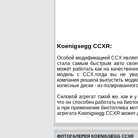
Koenigsegg CCXR:
Особой модификацией CCX являет
стала самым быстрым авто своег
может работать как на качественн
модель с CCX,тогда вы не уви
компания решила выпустить модифи
колесные диски - из полированног
Силовой агрегат такой же, как и 
что он способен работать на биотоп
а при применении биотоплива мото
агрегата Koenigsegg CCXR может д
ФОТОГАЛЕРЕЯ KOENIGSEGG CCXR