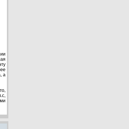
нии
рая
эту
лее
, а
то,
.с,
ами