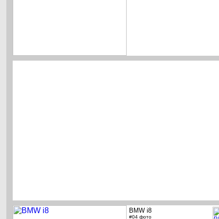
BMW i8
#04 фото