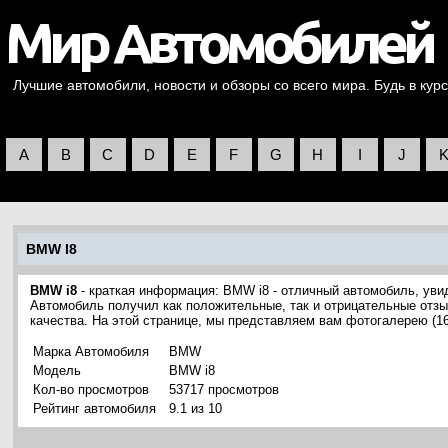
Лучшие автомобили, новости и обзоры со всего мира. Будь в курс
A
B
C
D
E
F
G
H
I
J
BMW I8
BMW i8
- краткая информация: BMW i8 - отличный автомобиль, уви
Автомобиль получил как положительные, так и отрицательные отзы
качества. На этой странице, мы представляем вам фотогалерею (
Марка Автомобиля
BMW
Модель
BMW i8
Кол-во просмотров
53717 просмотров
Рейтинг автомобиля
9.1 из 10