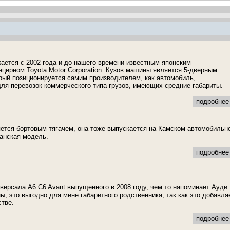
ается с 2002 года и до нашего времени известным японским
церном Toyota Motor Corporation. Кузов машины является 5-дверным
рый позиционируется самим производителем, как автомобиль,
ля перевозок коммерческого типа грузов, имеющих средние габариты.
подробнее 
ется бортовым тягачем, она тоже выпускается на Камском автомобильн
анская модель.
подробнее 
версала A6 C6 Avant выпущенного в 2008 году, чем то напоминает Ауди
ы, это выгодно для мене габаритного родственника, так как это добавля
тве.
подробнее 