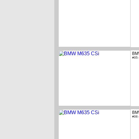
BM
#05
BM
#06