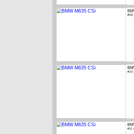
BM
#09
BM
#10
BM
#11