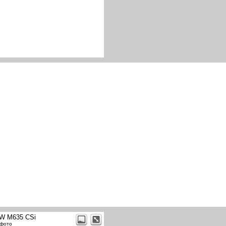
W M635 CSi
 фото