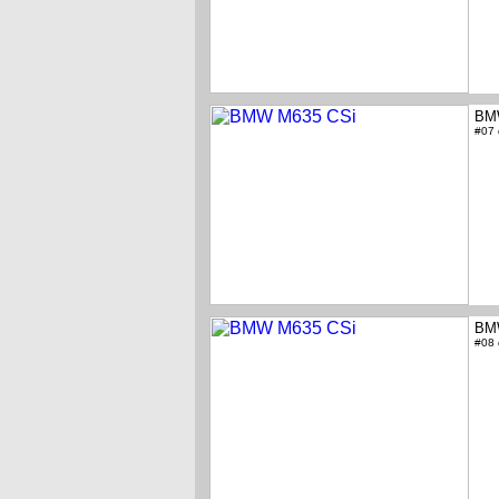
BM
#07
BM
#08