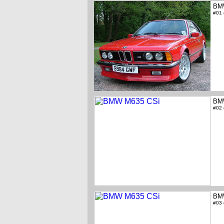
BM
#01
BM
#02
BM
#03