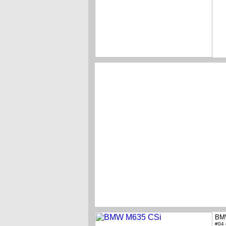
BM
#04