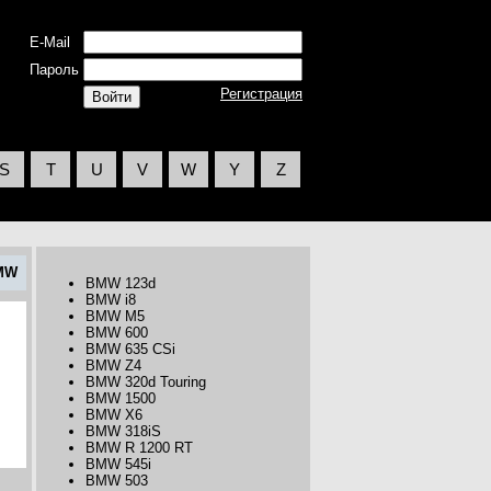
E-Mail
Пароль
Регистрация
S
T
U
V
W
Y
Z
MW
BMW 123d
BMW i8
BMW M5
BMW 600
BMW 635 CSi
BMW Z4
BMW 320d Touring
BMW 1500
BMW X6
BMW 318iS
BMW R 1200 RT
BMW 545i
BMW 503