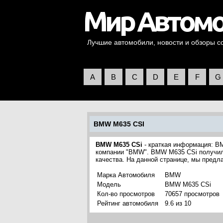
Лучшие автомобили, новости и обзоры со 
A
B
C
D
E
F
G
BMW M635 CSI
BMW M635 CSi
- краткая информация: B
компании "BMW". BMW M635 CSi получил 
качества. На данной странице, мы пред
Марка Автомобиля
BMW
Модель
BMW M635 CSi
Кол-во просмотров
70657 просмотров
Рейтинг автомобиля
9.6 из 10