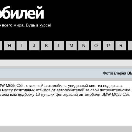
всего мира. Будь в курсе!
H
I
J
K
L
M
N
O
P
R
Фотогалерея
B
MW M635 CSi - отличный автомобиль, увидевший свет из под крыла
массу позитивных отзывов от автолюбителей за свои потребительские
лагаем вам подборку 18 лучших фотографий автомобиля BMW M635 CSi.