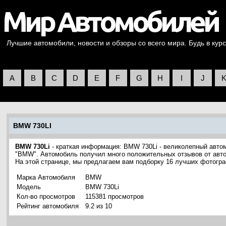
Лучшие автомобили, новости и обзоры со всего мира. Будь в курс
A
B
C
D
E
F
G
H
I
J
BMW 730LI
BMW 730Li
- краткая информация: BMW 730Li - великолепный авто
"BMW". Автомобиль получил много положительных отзывов от авто
На этой странице, мы предлагаем вам подборку 16 лучших фотогр
Марка Автомобиля
BMW
Модель
BMW 730Li
Кол-во просмотров
115381 просмотров
Рейтинг автомобиля
9.2 из 10