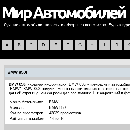
Лучшие автомобили, новости и обзоры со всего мира. Будь в курс
A
B
C
D
E
F
G
H
I
J
BMW 850I
BMW 850i
- краткая информация: BMW 850i - прекрасный автомобил
"BMW". BMW 850i получил много положительных отзывов от автовл
данной странице, мы собрали для вас лучшие 11 изображений и ф
Марка Автомобиля
BMW
Модель
BMW 850i
Кол-во просмотров
43039 просмотров
Рейтинг автомобиля
7.6 из 10