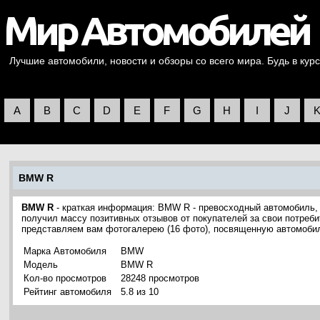
Лучшие автомобили, новости и обзоры со всего мира. Будь в курс
A
B
C
D
E
F
G
H
I
J
BMW R
BMW R
- краткая информация: BMW R - превосходный автомобиль
получил массу позитивных отзывов от покупателей за свои потреби
представляем вам фотогалерею (16 фото), посвященную автомоб
Марка Автомобиля
BMW
Модель
BMW R
Кол-во просмотров
28248 просмотров
Рейтинг автомобиля
5.8 из 10