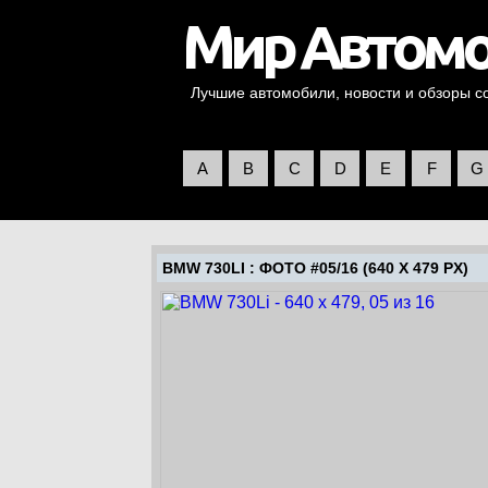
Лучшие автомобили, новости и обзоры со 
A
B
C
D
E
F
G
BMW 730LI
: ФОТО #05/16 (640 X 479 PX)