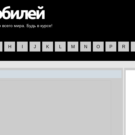
всего мира. Будь в курсе!
H
I
J
K
L
M
N
O
P
R