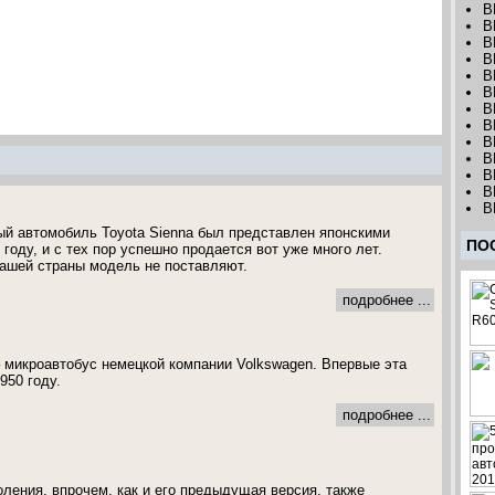
B
B
B
B
B
B
B
B
B
B
B
B
B
й автомобиль Toyota Sienna был представлен японскими
ПО
году, и с тех пор успешно продается вот уже много лет.
ашей страны модель не поставляют.
подробнее ...
 – микроавтобус немецкой компании Volkswagen. Впервые эта
950 году.
подробнее ...
оления, впрочем, как и его предыдущая версия, также