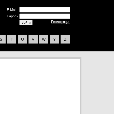
E-Mail
Пароль
Регистрация
S
T
U
V
W
Y
Z