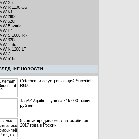
MW X5
MW R 1100 GS
MW K1
MW 2800
MW 520i
MW Bavaria
MW L7
MW S 1000 RR
MW 320d
MW 118d
MW K 1200 LT
MW 7
MW 518i
CЛЕДНИЕ НОВОСТИ
Caterham и ее устрашающий Superlight
R600
TagAZ Aquila – купе за 415 000 тысяч
рублей
5 самых продаваемых автомобилей
2017 года в России