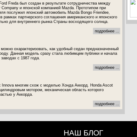
ord Freda был создан в результате сотрудничества между
r Company и японской компанией Mazda. Прототипом при
иля послужил японский автомобиль Mazda Bongo Friendee,
в рамках партнерского соглашения американского и японского
льно для внутреннего рынка Страны восходящего солнца.
подробнее ...
 можно охарактеризовать, как удобный седан предназначенный
роду. Данная модель сразу стала любимцем публики и начала
заводах с 1987 года.
подробнее ...
 Innova многим схож с моделью Хонда Аккорд. Honda Ascot
цилиндровым мотором, механическая область которого
астью у Аккорда.
подробнее ...
НАШ БЛОГ