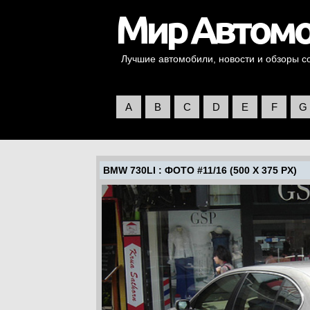
Лучшие автомобили, новости и обзоры со 
A
B
C
D
E
F
G
BMW 730LI
: ФОТО #11/16 (500 X 375 PX)