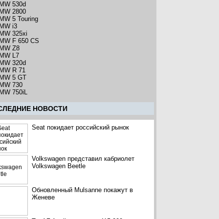
MW 530d
MW 2800
MW 5 Touring
MW i3
MW 325xi
MW F 650 CS
MW Z8
MW L7
MW 320d
MW R 71
MW 5 GT
MW 730
MW 750iL
CЛЕДНИЕ НОВОСТИ
Seat покидает российский рынок
Volkswagen представил кабриолет
Volkswagen Beetle
Обновленный Mulsanne покажут в
Женеве