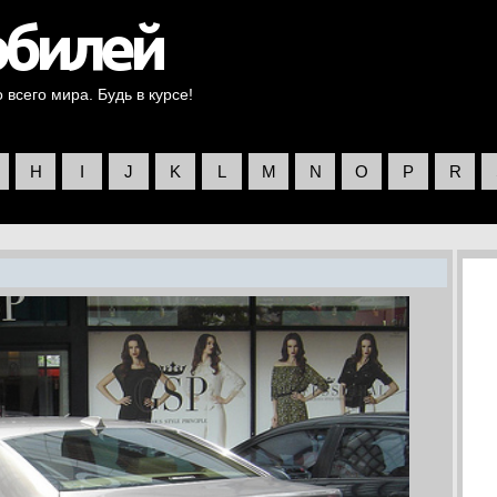
всего мира. Будь в курсе!
H
I
J
K
L
M
N
O
P
R