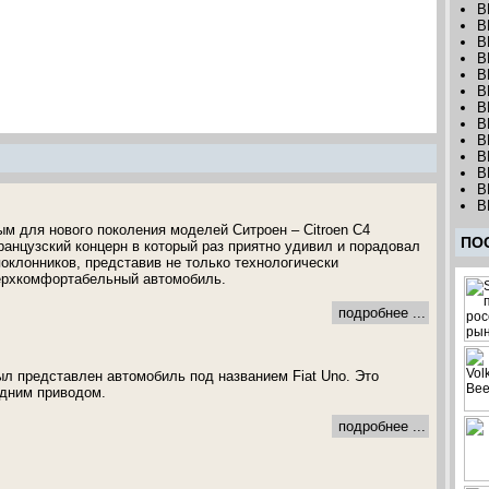
B
B
B
B
B
B
B
B
B
B
B
B
B
ым для нового поколения моделей Ситроен – Citroen C4
ПО
ранцузский концерн в который раз приятно удивил и порадовал
оклонников, представив не только технологически
верхкомфортабельный автомобиль.
подробнее ...
ыл представлен автомобиль под названием Fiat Uno. Это
едним приводом.
подробнее ...