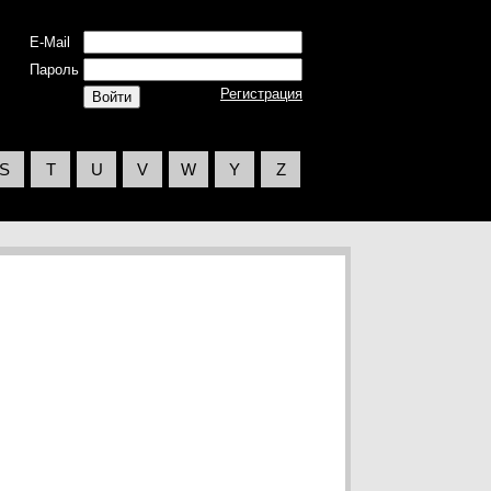
E-Mail
Пароль
Регистрация
S
T
U
V
W
Y
Z