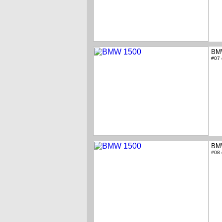
BM
#07
BM
#08