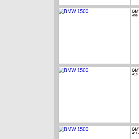
BM
#09
BM
#10
BM
#11