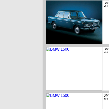
BM
#01
BM
#02
BM
#03