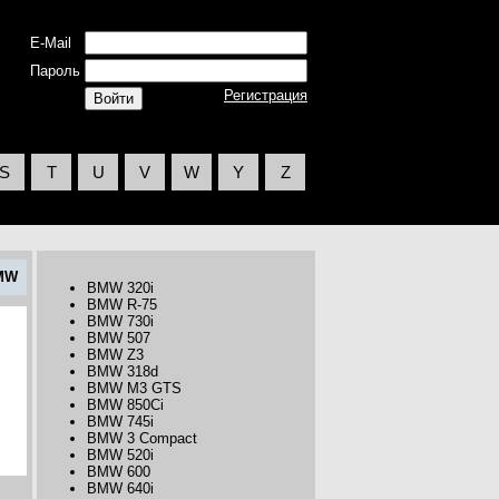
E-Mail
Пароль
Регистрация
S
T
U
V
W
Y
Z
MW
BMW 320i
BMW R-75
BMW 730i
BMW 507
BMW Z3
BMW 318d
BMW M3 GTS
BMW 850Ci
BMW 745i
BMW 3 Compact
BMW 520i
BMW 600
BMW 640i