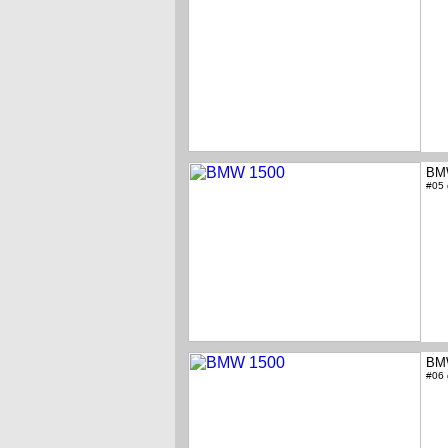
BM
#05
BM
#06