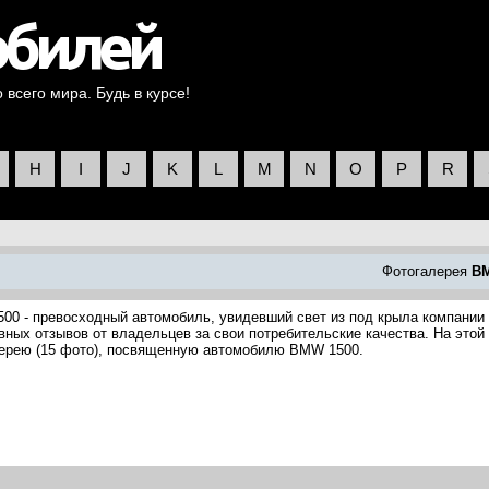
всего мира. Будь в курсе!
H
I
J
K
L
M
N
O
P
R
Фотогалерея
B
00 - превосходный автомобиль, увидевший свет из под крыла компании
ых отзывов от владельцев за свои потребительские качества. На этой
лерею (15 фото), посвященную автомобилю BMW 1500.