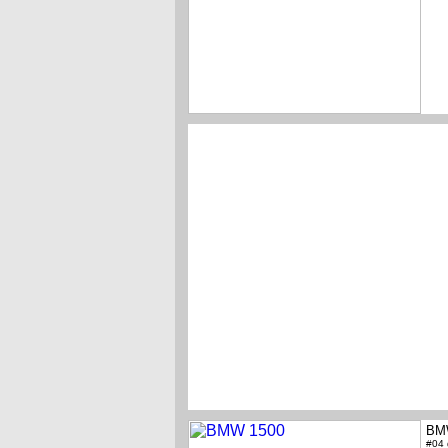
BM
#04