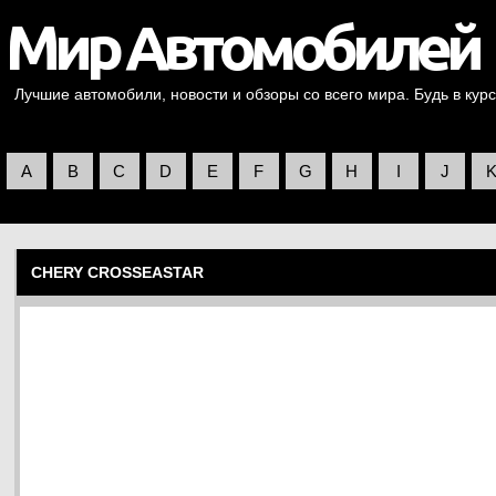
Лучшие автомобили, новости и обзоры со всего мира. Будь в курс
A
B
C
D
E
F
G
H
I
J
CHERY CROSSEASTAR