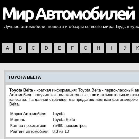
Лучшие автомобили, новости и обзоры со всего мира. Будь в курс
A
B
C
D
E
F
G
H
I
J
TOYOTA BELTA
Toyota Belta
- краткая информация: Toyota Belta - первоклассный а
Автомобиль получил как положительные, так и отрицательные отзы
качества. На данной странице, мы представляем вам фотогалерею
Belta.
Марка Автомобиля
Toyota
Модель
Toyota Belta
Кол-во просмотров
75480 просмотров
Рейтинг автомобиля
8.3 из 10