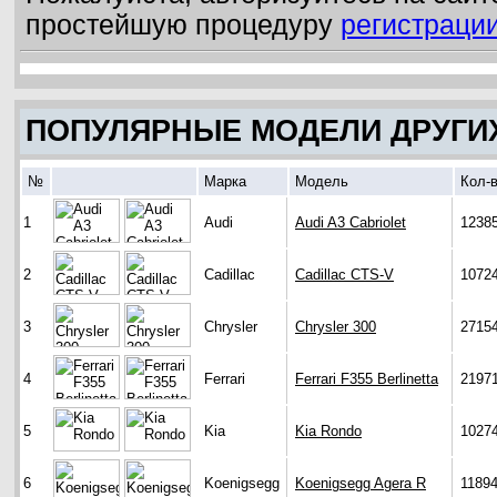
простейшую процедуру
регистраци
ПОПУЛЯРНЫЕ МОДЕЛИ ДРУГИ
№
Марка
Модель
Кол-
1
Audi
Audi A3 Cabriolet
1238
2
Cadillac
Cadillac CTS-V
1072
3
Chrysler
Chrysler 300
2715
4
Ferrari
Ferrari F355 Berlinetta
2197
5
Kia
Kia Rondo
1027
6
Koenigsegg
Koenigsegg Agera R
1189