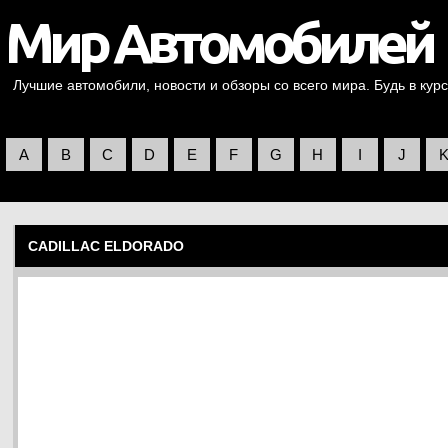
Лучшие автомобили, новости и обзоры со всего мира. Будь в курс
A
B
C
D
E
F
G
H
I
J
CADILLAC ELDORADO