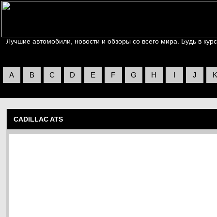
Лучшие автомобили, новости и обзоры со всего мира. Будь в курс
A
B
C
D
E
F
G
H
I
J
CADILLAC ATS