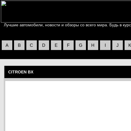
Лучшие автомобили, новости и обзоры со всего мира. Будь в курс
A
B
C
D
E
F
G
H
I
J
CITROEN BX