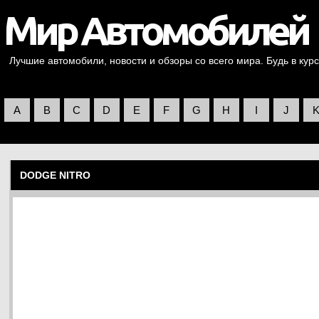
Лучшие автомобили, новости и обзоры со всего мира. Будь в курс
A
B
C
D
E
F
G
H
I
J
DODGE NITRO