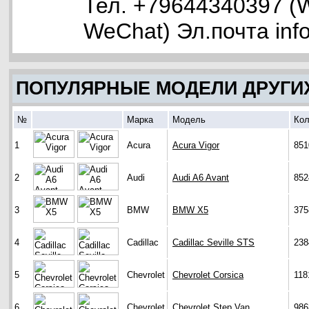
Тел. +79644340397 (W
WeChat) Эл.почта inf
ПОПУЛЯРНЫЕ МОДЕЛИ ДРУГИ
№
Марка
Модель
Кол
1
Acura
Acura Vigor
851
2
Audi
Audi A6 Avant
852
3
BMW
BMW X5
375
4
Cadillac
Cadillac Seville STS
238
5
Chevrolet
Chevrolet Corsica
118
6
Chevrolet
Chevrolet Step Van
986