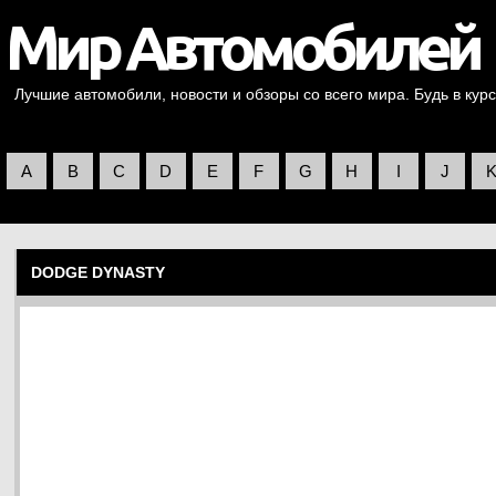
Лучшие автомобили, новости и обзоры со всего мира. Будь в курс
A
B
C
D
E
F
G
H
I
J
DODGE DYNASTY