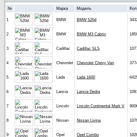
№
Марка
Модель
Кол
1
BMW
BMW 520d
343
2
BMW
BMW M3 Cabrio
185
3
Cadillac
Cadillac SLS
107
4
Chevrolet
Chevrolet Chevy Van
377
5
Lada
Lada 1600
642
6
Lancia
Lancia Dedra
109
7
Lincoln
Lincoln Continental Mark V
900
8
Nissan
Nissan Livina
107
9
Opel
Opel Combo
102