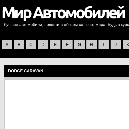
Лучшие автомобили, новости и обзоры со всего мира. Будь в курс
A
B
C
D
E
F
G
H
I
J
DODGE CARAVAN