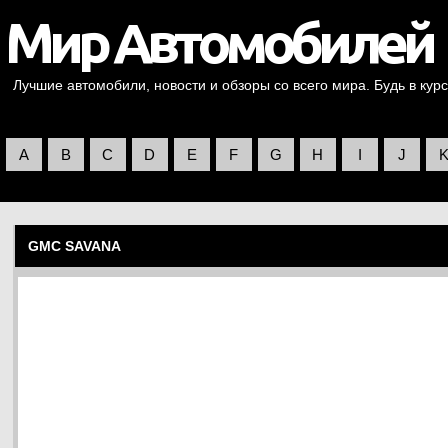
Лучшие автомобили, новости и обзоры со всего мира. Будь в курс
A
B
C
D
E
F
G
H
I
J
GMC SAVANA