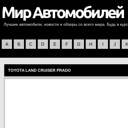
Лучшие автомобили, новости и обзоры со всего мира. Будь в курс
A
B
C
D
E
F
G
H
I
J
TOYOTA LAND CRUISER PRADO