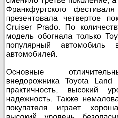
сменило третье поколение, а
Франкфуртского фестиваля
презентовала четвертое по
Cruiser Prado. По количест
модель обогнала только Toy
популярный автомобиль 
автомобилей.
Основные отличитель
внедорожника Toyota Land 
практичность, высокий у
надежность. Также немалов
покупателя играет хорош
высокий уровень безопасн