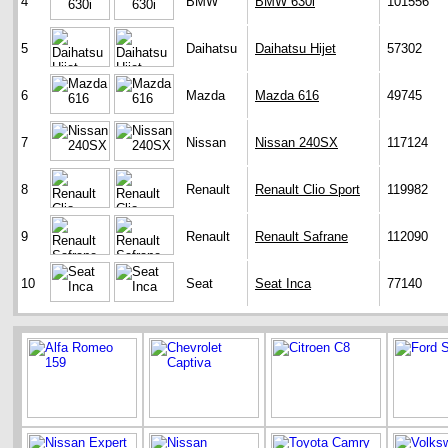
4
BMW
BMW 630i
101556
5
Daihatsu
Daihatsu Hijet
57302
6
Mazda
Mazda 616
49745
7
Nissan
Nissan 240SX
117124
8
Renault
Renault Clio Sport
119982
9
Renault
Renault Safrane
112090
10
Seat
Seat Inca
77140