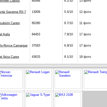
vrolet Classic
85046
8.2/10
13 фото
zda Savanna RX-7
13009
5.5/10
12 фото
subishi Canter
85280
8.7/10
11 фото
l Agila
84453
7.9/10
17 фото
lls-Royce Camargue
37583
6.9/10
17 фото
at Ibiza Cupra
43633
8.1/10
18 фото