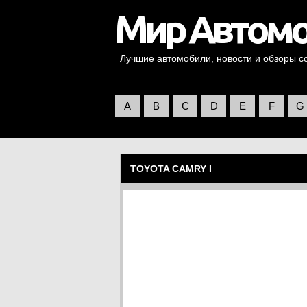
Лучшие автомобили, новости и обзоры со 
A
B
C
D
E
F
G
TOYOTA CAMRY I