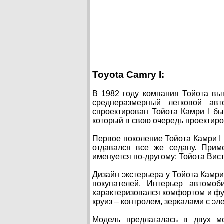
Toyota Camry I:
В 1982 году компания Тойота вы
среднеразмерный легковой авт
спроектирован Тойота Камри I б
который в свою очередь проектиро
Первое поколение Тойота Камри I п
отдавался все же седану. Прим
именуется по-другому: Тойота Вис
Дизайн экстерьера у Тойота Камри
покупателей. Интерьер автомо
характеризовался комфортом и ф
круиз – контролем, зеркалами с э
Модель предлагалась в двух м