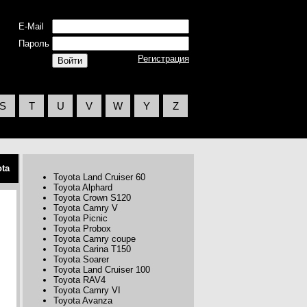
E-Mail
Пароль
Регистрация
S
T
U
V
W
Y
Z
ota
Toyota Land Cruiser 60
Toyota Alphard
Toyota Crown S120
Toyota Camry V
Toyota Picnic
Toyota Probox
Toyota Camry coupe
Toyota Carina T150
Toyota Soarer
Toyota Land Cruiser 100
Toyota RAV4
Toyota Camry VI
Toyota Avanza