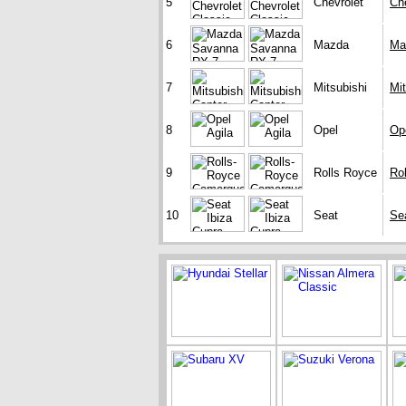
5
Chevrolet
Che
6
Mazda
Ma
7
Mitsubishi
Mit
8
Opel
Ope
9
Rolls Royce
Ro
10
Seat
Se