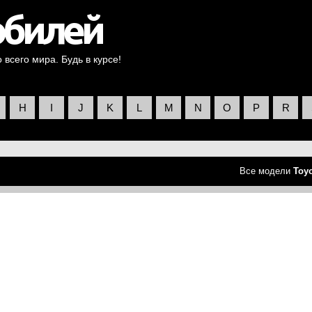
всего мира. Будь в курсе!
H
I
J
K
L
M
N
O
P
R
Все модели
Toy