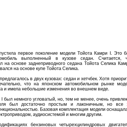
пустила первое поколение модели Тойота Камри I. Это 
омобиль выполненный в кузове седан. Считается, 
ыл на основе заднеприводного седана Тойота Селика Кам
вался на основе купе Тойота Селика.
редлагалось в двух кузовах: седан и хетчбек. Хотя приори
ечательно, что на японском автомобильном рынке мод
та и имела небольшие изменения во внешнем виде.
 I был немного угловатый, но, тем не менее, очень привле
биля был достаточно простым и лаконичным, но все
ункциональностью. Базовая комплектация модели оснащал
лектроприводом, аудиосистемой и многим другим.
одификациях бензиновых четырехцилиндровых двигате