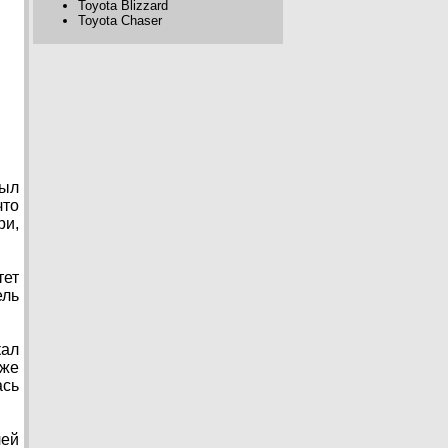
Toyota Blizzard
Toyota Chaser
был
что
ри,
тет
ель
кал
 же
ась
лей