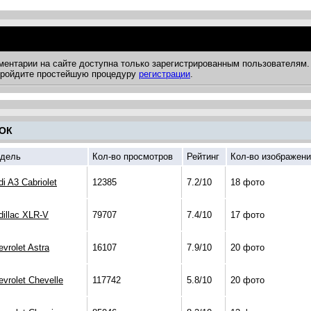
ментарии на сайте доступна только зарегистрированным пользователям.
 пройдите простейшую процедуру
регистрации
.
ОК
дель
Кол-во просмотров
Рейтинг
Кол-во изображен
i A3 Cabriolet
12385
7.2/10
18 фото
dillac XLR-V
79707
7.4/10
17 фото
vrolet Astra
16107
7.9/10
20 фото
evrolet Chevelle
117742
5.8/10
20 фото