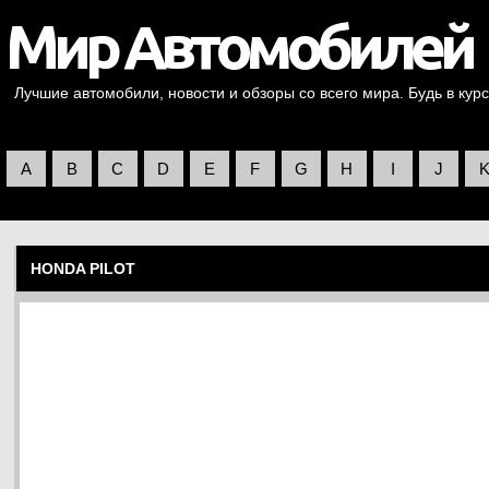
Лучшие автомобили, новости и обзоры со всего мира. Будь в курс
A
B
C
D
E
F
G
H
I
J
HONDA PILOT