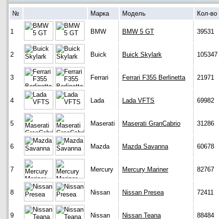
№
Марка
Модель
Кол-во
1
BMW
BMW 5 GT
39531
2
Buick
Buick Skylark
105347
3
Ferrari
Ferrari F355 Berlinetta
21971
4
Lada
Lada VFTS
69982
5
Maserati
Maserati GranCabrio
31286
6
Mazda
Mazda Savanna
60678
7
Mercury
Mercury Mariner
82767
8
Nissan
Nissan Presea
72411
9
Nissan
Nissan Teana
88484