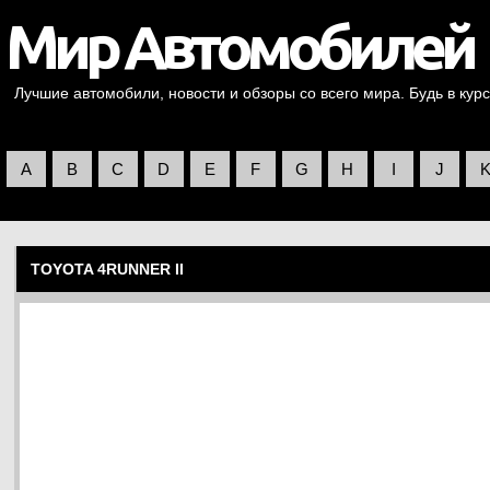
Лучшие автомобили, новости и обзоры со всего мира. Будь в курс
A
B
C
D
E
F
G
H
I
J
TOYOTA 4RUNNER II