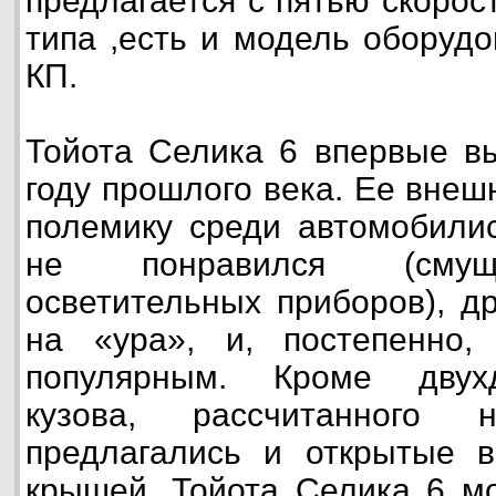
предлагается с пятью скорос
типа ,есть и модель оборуд
КП.
Тойота Селика 6 впервые вы
году прошлого века. Ее внеш
полемику среди автомобилис
не понравился (смущ
осветительных приборов), д
на «ура», и, постепенно,
популярным. Кроме двухд
кузова, рассчитанного
предлагались и открытые в
крышей. Тойота Селика 6 мо