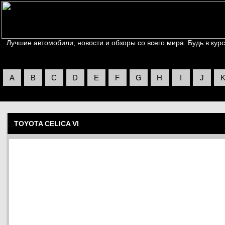
Лучшие автомобили, новости и обзоры со всего мира. Будь в курс
A
B
C
D
E
F
G
H
I
J
TOYOTA CELICA VI