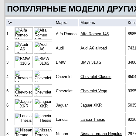
ПОПУЛЯРНЫЕ МОДЕЛИ ДРУГИ
№
Марка
Модель
Кол
1
Alfa Romeo
Alfa Romeo 146
858
2
Audi
Audi A6 allroad
743
3
BMW
BMW 318iS
340
4
Chevrolet
Chevrolet Classic
850
5
Chevrolet
Chevrolet Vega
939
6
Jaguar
Jaguar XKR
503
7
Lancia
Lancia Thesis
923
8
Nissan
Nissan Terrano Regulus
297