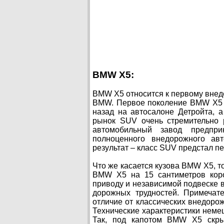
BMW X5:
BMW X5 относится к первому внед
BMW. Первое поколение BMW X5 
назад на автосалоне Детройта, 
рынок SUV очень стремительно р
автомобильный завод предпри
полноценного внедорожного ав
результат – класс SUV предстал пе
Что же касается кузова BMW X5, т
BMW X5 на 15 сантиметров коро
приводу и независимой подвеске 
дорожных трудностей. Примечат
отличие от классических внедоро
Технические характеристики немец
Так, под капотом BMW X5 скры