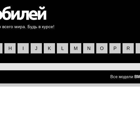
всего мира. Будь в курсе!
H
I
J
K
L
M
N
O
P
R
Все модели
B