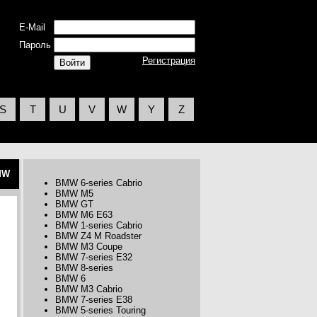
E-Mail
Пароль
Регистрация
S
T
U
V
W
Y
Z
MW
BMW 6-series Cabrio
BMW M5
BMW GT
BMW M6 E63
BMW 1-series Cabrio
BMW Z4 M Roadster
BMW M3 Coupe
BMW 7-series E32
BMW 8-series
BMW 6
BMW M3 Cabrio
BMW 7-series E38
BMW 5-series Touring