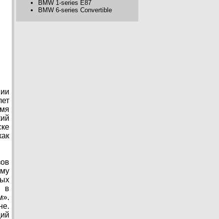
BMW 1-series E87
BMW 6-series Convertible
нии
лет
емя
кий
ке
как
зов
ому
бых
, в
м».
не.
щий